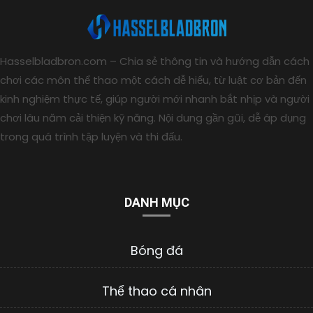
Hasselbladbron.com – Chia sẻ thông tin và hướng dẫn cách
chơi các môn thể thao một cách dễ hiểu, từ luật cơ bản đến
kinh nghiệm thực tế, giúp người mới nhanh bắt nhịp và người
chơi lâu năm cải thiện kỹ năng. Nội dung gần gũi, dễ áp dụng
trong quá trình tập luyện và thi đấu.
DANH MỤC
Bóng đá
Thể thao cá nhân