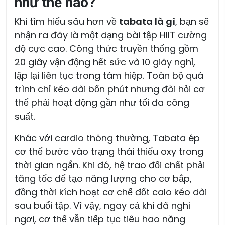
như thế nào?
Khi tìm hiểu sâu hơn về
tabata là gì
, bạn sẽ
nhận ra đây là một dạng bài tập HIIT cường
độ cực cao. Công thức truyền thống gồm
20 giây vận động hết sức và 10 giây nghỉ,
lặp lại liên tục trong tám hiệp. Toàn bộ quá
trình chỉ kéo dài bốn phút nhưng đòi hỏi cơ
thể phải hoạt động gần như tối đa công
suất.
Khác với cardio thông thường, Tabata ép
cơ thể bước vào trạng thái thiếu oxy trong
thời gian ngắn. Khi đó, hệ trao đổi chất phải
tăng tốc để tạo năng lượng cho cơ bắp,
đồng thời kích hoạt cơ chế đốt calo kéo dài
sau buổi tập. Vì vậy, ngay cả khi đã nghỉ
ngơi, cơ thể vẫn tiếp tục tiêu hao năng