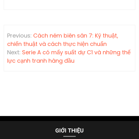
Điều
Previous:
Cách ném biên sân 7: Kỹ thuật,
hướng
chiến thuật và cách thực hiện chuẩn
bài
Next:
Serie A có mấy suất dự C1 và những thế
viết
lực cạnh tranh hàng đầu
GIỚI THIỆU