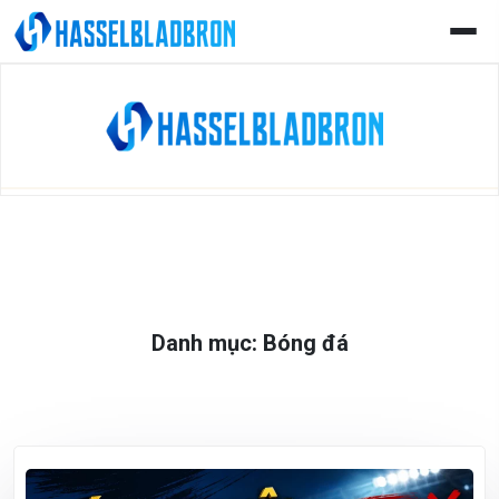
Skip
to
content
Danh mục:
Bóng đá