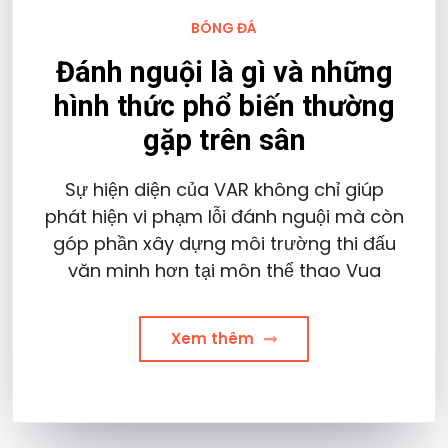
BÓNG ĐÁ
Đánh nguội là gì và những
hình thức phổ biến thường
gặp trên sân
Sự hiện diện của VAR không chỉ giúp
phát hiện vi phạm lỗi đánh nguội mà còn
góp phần xây dựng môi trường thi đấu
văn minh hơn tại môn thể thao Vua
Xem thêm