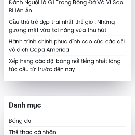
Đánh Nguội Là Gì Trong Bóng Đá Và Vì Sao
Bị Lên Án
Cầu thủ trẻ đẹp trai nhất thế giới: Những
gương mặt vừa tài năng vừa thu hút
Hành trình chinh phục đỉnh cao của các đội
vô địch Copa America
Xếp hạng các đội bóng nổi tiếng nhất làng
túc cầu từ trước đến nay
Danh mục
Bóng đá
Thể thao cá nhân