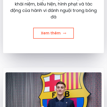
khái niệm, biểu hiện, hình phạt và tác
động của hành vi đánh nguội trong bóng
đá
Xem thêm