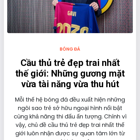
BÓNG ĐÁ
Cầu thủ trẻ đẹp trai nhất
thế giới: Những gương mặt
vừa tài năng vừa thu hút
Mỗi thế hệ bóng đá đều xuất hiện những
ngôi sao trẻ sở hữu ngoại hình nổi bật
cùng khả năng thi đấu ấn tượng. Chính vì
vậy, chủ đề cầu thủ trẻ đẹp trai nhất thế
giới luôn nhận được sự quan tâm lớn từ