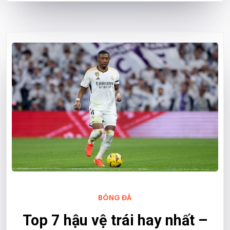
BÓNG ĐÁ
Top 7 hậu vệ trái hay nhất –