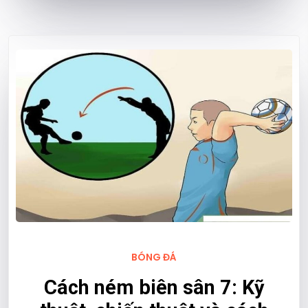
BÓNG ĐÁ
Cách ném biên sân 7: Kỹ