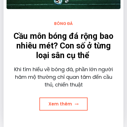
BÓNG ĐÁ
Cầu môn bóng đá rộng bao
nhiêu mét? Con số ở từng
loại sân cụ thể
Khi tìm hiểu về bóng đá, phần lớn người
hâm mộ thường chỉ quan tâm đến cầu
thủ, chiến thuật
Xem thêm