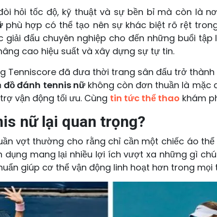
đòi hỏi tốc độ, kỹ thuật và sự bền bỉ mà còn là n
ữ
phù hợp có thể tạo nên sự khác biệt rõ rệt tro
ác giải đấu chuyên nghiệp cho đến những buổi tập 
nâng cao hiệu suất và xây dựng sự tự tin.
g Tenniscore đã đưa thời trang sân đấu trở thành 
n
đồ đánh tennis nữ
không còn đơn thuần là mặc đ
trợ vận động tối ưu. Cùng
tin tức thể thao
khám ph
is nữ lại quan trọng?
ần vợt thường cho rằng chỉ cần một chiếc áo thể 
 dụng mang lại nhiều lợi ích vượt xa những gì ch
huẩn giúp cơ thể vận động linh hoạt hơn trong mọi 