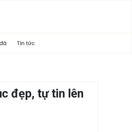
 đá
Tin tức
 đẹp, tự tin lên